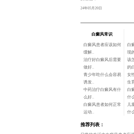
24年05月20日
白癜风常识
白癜风患者应该如何
白
缓解..
现的
治疗好白癜风后需要
该
做好..
的白
青少年吃什么会容易
女
诱发..
生育
中药治疗白癜风有什
白
么好..
什么
白癜风患者如何正常
儿
运动..
什么
推荐列表：