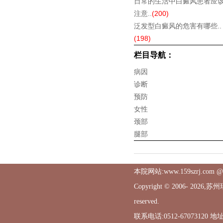
日常的生活中白癜风患者应
注意..
(200)
泛发型白癜风的危害有哪些..
(198)
栏目导航：
病因
诊断
预防
女性
颈部
腿部
本院网站:www.159szrj.
Copyright © 2006-
2026,苏
reserved.
联系电话:0512-6707312