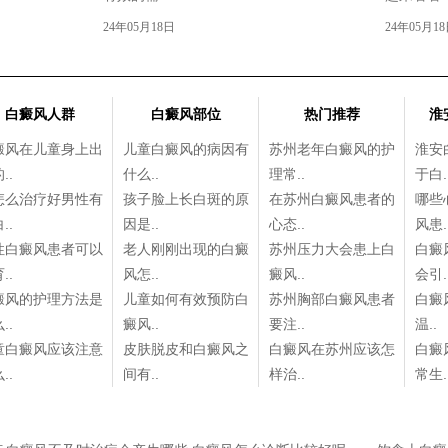
24年05月18日
24年05月1
白癜风人群
白癜风部位
热门推荐
淮
癜风在儿童身上出
儿童白癜风的病因有
苏州老年白癜风的护
淮安
..
什么..
理常..
于白.
怎么治疗好男性有
孩子脸上长白斑的原
在苏州白癜风患者的
哪些
..
因是..
心态..
风患.
性白癜风患者可以
老人刚刚出现的白癜
苏州压力大会患上白
白癜
..
风怎..
癜风..
会引.
癜风的护理方法是
儿童如何有效预防白
苏州胸部白癜风患者
白癜
..
癜风..
要注..
温..
童白癜风应该注意
皮肤脱皮和白癜风之
白癜风在苏州应该怎
白癜
..
间有..
样治..
常生.