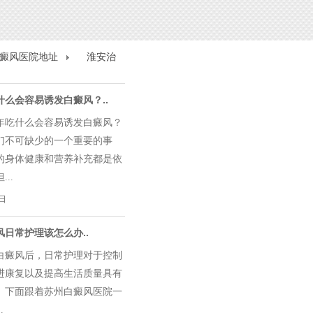
癜风医院地址
淮安治
什么会容易诱发白癜风？..
吃什么会容易诱发白癜风？
们不可缺少的一个重要的事
的身体健康和营养补充都是依
..
0日
风日常护理该怎么办..
癜风后，日常护理对于控制
进康复以及提高生活质量具有
。下面跟着苏州白癜风医院一
.