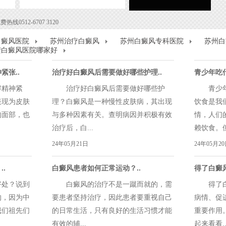
0512-6707 3120
白癜风医院
苏州治疗白癜风
苏州白癜风专科医院
苏州白
安白癜风医院哪家好
紧张..
治疗好白癜风后需要做好哪些护理..
青少年吃
精神紧
治疗好白癜风后需要做好哪些护
青少年
表现为皮肤
理？白癜风是一种慢性皮肤病，其出现
饮食是我
的面部，也
与多种因素有关。查明病因并积极有效
情，人们
治疗后，白...
赖饮食。但.
24年05月21日
24年05月2
.
白癜风患者如何正常运动？..
得了白癜
处？说到
白癜风的治疗不是一蹴而就的，需
得了白
的，因为中
要患者坚持治疗，因此患者要重视自己
病情、促
我们祖先们
的日常生活，只有良好的生活习惯才能
重要作用
有效的辅...
起来看看..