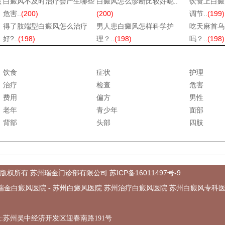
该
白癜风不及时治疗会产生哪些
白癜风怎么诊断比较好呢..
饮食上白癜
危害..
(200)
(200)
调节..
(199)
得了肢端型白癜风怎么治疗
男人患白癜风怎样科学护
吃天麻首乌
好?..
(198)
理？..
(198)
吗？..
(198)
饮食
症状
护理
治疗
检查
危害
费用
偏方
男性
老年
青少年
面部
背部
头部
四肢
苏ICP备16011497号-9
com @版权所有 苏州瑞金门诊部有限公司
州瑞金白癜风医院 - 苏州白癜风医院 苏州治疗白癜风医院 苏州白癜风专科医院 淮安
0 地址:苏州吴中经济开发区迎春南路191号