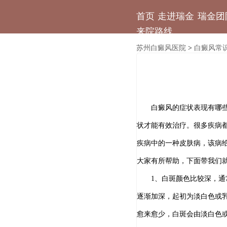
首页
走进瑞金
瑞金团
来院路线
苏州白癜风医院
白癜风常
>
白癜风的症状表现有哪些，
状才能有效治疗。很多疾病
疾病中的一种皮肤病，该病
大家有所帮助，下面带我们
1、白斑颜色比较深，通常
逐渐加深，起初为淡白色或
愈来愈少，白斑会由淡白色