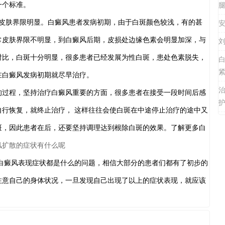
一个标准。
腿
肤界限明显。白癜风患者发病初期，由于白斑颜色较浅，有的甚
安
常皮肤界限不明显，到白癜风后期，皮损处边缘色素会明显加深，与
刘
对比，白斑十分明显，很多患者已经发展为性白斑，患处色素脱失，
紧
在白癜风发病初期就尽早治疗。
程，坚持治疗白癜风重要的方面，很多患者在接受一段时间后感
护
自行恢复，就终止治疗， 这样往往会使白斑在中途停止治疗的途中又
斑，因此患者在后，还要坚持调理达到根除白斑的效果。了解更多白
风扩散的症状有什么呢
癜风表现症状都是什么的问题，相信大部分的患者们都有了初步的
注意自己的身体状况，一旦发现自己出现了以上的症状表现，就应该
。