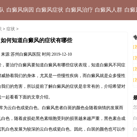
队
白癜风病因
白癜风症状
白癜风治疗
白癜风人群
白癜
识
症状
>
>
如何知道白癜风的症状有哪些
[
来源:苏州白癜风医院
时间:2019-12-10
[
要治疗白癜风要知道白癜风有哪些症状表现，知道白癜风不同症
[
都威胁着我们的身体，尤其是一些慢性疾病，而白癜风就是众多慢性
[
给我们的危害，所以提前了解白癜风的症状是非常有的，介绍希望对
就一起看看下面的文章介绍。
怎
为云白色或瓷白色。白癜风患者白斑的颜色会随着病情的发展而
白
乳白色，随着皮损处黑色素细胞受到的损害越来越严重，黑色素合成
白
或乳白色发展为较深的云白色或瓷白色。因此，白斑的颜色也可以作