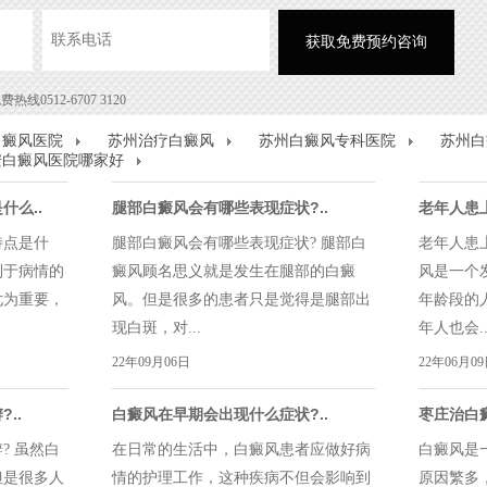
0512-6707 3120
白癜风医院
苏州治疗白癜风
苏州白癜风专科医院
苏州白
安白癜风医院哪家好
什么..
腿部白癜风会有哪些表现症状?..
老年人患
点是什
腿部白癜风会有哪些表现症状? 腿部白
老年人患
利于病情的
癜风顾名思义就是发生在腿部的白癜
风是一个
尤为重要，
风。但是很多的患者只是觉得是腿部出
年龄段的
现白斑，对...
年人也会..
22年09月06日
22年06月0
..
白癜风在早期会出现什么症状?..
枣庄治白
? 虽然白
在日常的生活中，白癜风患者应做好病
白癜风是
但是很多人
情的护理工作，这种疾病不但会影响到
原因繁多