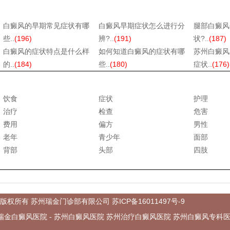
白癜风的早期常见症状有哪
白癜风早期症状怎么进行分
腿部白癜风
些..
(196)
辨?..
(191)
状?..
(187)
白癜风的症状特点是什么样
如何知道白癜风的症状有哪
苏州白癜风
的..
(184)
些..
(180)
症状..
(176)
饮食
症状
护理
治疗
检查
危害
费用
偏方
男性
老年
青少年
面部
背部
头部
四肢
苏ICP备16011497号-9
com @版权所有 苏州瑞金门诊部有限公司
州瑞金白癜风医院 - 苏州白癜风医院 苏州治疗白癜风医院 苏州白癜风专科医院 淮安