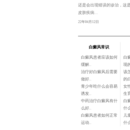
还是会出现错误的诊治，这
皮肤疾病...
22年04月12日
白癜风常识
白癜风患者应该如何
白
缓解..
现的
治疗好白癜风后需要
该
做好..
的白
青少年吃什么会容易
女
诱发..
生育
中药治疗白癜风有什
白
么好..
什么
白癜风患者如何正常
儿
运动..
什么