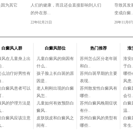
是因为其它
人们的健康，而且还会直接影响到人们
导致其发
的外在形...
变成白癜..
22年02月21日
20年11月0
白癜风人群
白癜风部位
热门推荐
淮
癜风在儿童身上出
儿童白癜风的病因有
苏州怎么区分老年斑
淮安
..
什么..
和白..
于白.
怎么治疗好男性有
孩子脸上长白斑的原
苏州白斑早期的主要
哪些
..
因是..
表现..
风患.
性白癜风患者可以
老人刚刚出现的白癜
苏州散发性白癜风有
白癜
..
风怎..
哪些..
会引.
癜风的护理方法是
儿童如何有效预防白
苏州白癜风晚期症状
白癜
..
癜风..
有什..
温..
童白癜风应该注意
皮肤脱皮和白癜风之
苏州白癜风的类型有
白癜
..
间有..
哪些..
常生.