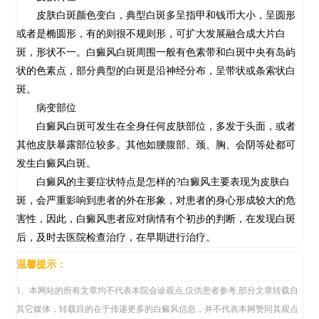
皮肤白斑颜色变白，典型白斑多呈指甲和钱币大小，呈圆形
或者是椭圆形，有的则很不规则形，可扩大发展融合成大片白
斑，形状不一。白癜风白斑周围一般有色素带和白斑中央有岛屿
状的色素点，部分典型的白斑是沿神经分布，呈带状或条索状白
斑。
病变部位
白癜风白斑可发生在全身任何皮肤部位，多发于头面，或者
其他皮肤暴露部位较多。其他如腰腹部、颈、胸、会阴等处都可
发生白癜风白斑。
白癜风的主要症状特点是怎样的?
白癜风主要表现为皮肤白
斑，会严重影响到患者的外在形象，对患者的身心形成较大的危
害性，因此，白癜风患者应对病情有个初步的判断，在发现白斑
后，及时去医院检查治疗，在早期进行治疗。
温馨提示：
1、本网站的所有文章均不代表本院会诊观点,仅供患者参考,部分文章转载自
其它媒体，转载目的在于传递更多的白癜风信息，并不代表本网赞同其观点