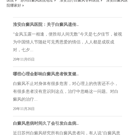
医院
苏州白癜风医院地址
淮安治疗白癜风专科医院
淮安白癜风医
院哪家好
淮安白癜风医院：关于白癜风遗传..
“金风玉露一相逢，便胜却人间无数”今天是七夕佳节，被视
为中国情人节随处可见秀恩爱的情侣，人人都是成双成
对，七夕...
20年11月05日
哪些心理会影响白癜风患者恢复健..
白癜风不止对身体有很多危害，对心理上的伤害还不小，
有很多患者没有意识到这点，治疗中忽略这一问题。对白
癜风的治疗...
20年11月26日
白癜风患病时间久了会引发白血病..
近日苏州白癜风研究所有白癜风患者问，有人说“白癜风患