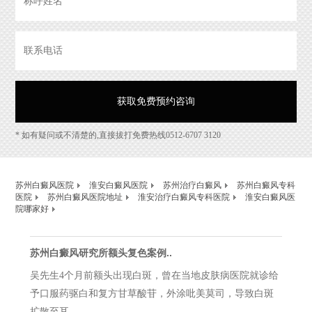
* 如有疑问或不清楚的,直接拔打免费热线0512-6707 3120
苏州白癜风医院
淮安白癜风医院
苏州治疗白癜风
苏州白癜风专科
医院
苏州白癜风医院地址
淮安治疗白癜风专科医院
淮安白癜风医
院哪家好
苏州白癜风研究所额头复色案例..
吴先生4个月前额头出现白斑，曾在当地皮肤病医院就诊给
予口服药驱白和复方甘草酸苷，外涂吡美莫司，导致白斑
扩散至耳...