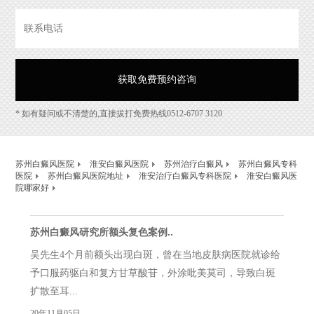
* 如有疑问或不清楚的,直接拔打免费热线0512-6707 3120
苏州白癜风医院
淮安白癜风医院
苏州治疗白癜风
苏州白癜风专科
医院
苏州白癜风医院地址
淮安治疗白癜风专科医院
淮安白癜风医
院哪家好
苏州白癜风研究所额头复色案例..
吴先生4个月前额头出现白斑，曾在当地皮肤病医院就诊给
予口服药驱白和复方甘草酸苷，外涂吡美莫司，导致白斑
扩散至耳...
20年11月05日