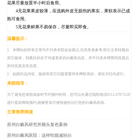
花果尽量放置半小时后食用。
4无花果果皮较薄，应选购外皮无损伤的果实，果软表示已成
熟可食用。
5无花果鲜果不易保存，尽量即买即食。
温馨提示：
1、本网站的所有文章均不代表本院会诊观点,仅供患者参考,部分文章转载自
其它媒体，转载目的在于传递更多的白癜风信息，并不代表本网赞同其观点
和对其真实性负责。
2、如因作品内容、版权和其它问题需要同本网联系的，请在30日内进行。
来院指导：
为了避免您来院就诊时节约预约时间，您可以先通过我院电话0512-67073120
进行提前网络预约,能够更加方便快捷的治疗您的白癜风疾病。
文章推荐阅读
苏州白癜风研究所额头复色案例
苏州白癜风医院：这样吃能减轻白