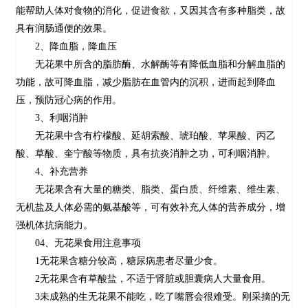
能帮助人体对食物的消化，促进食欲，又因其含有多种脂类，故
具有润肠通便的效果。
2、降血脂，降血压
无花果中所含的脂肪酶、水解酶等有降低血脂和分解血脂的
功能，故可降血脂，减少脂肪在血管内的沉积，进而起到降血
压，预防冠心病的作用。
3、利咽消肿
无花果中含有柠檬酸、延胡索酸、琥珀酸、苹果酸、丙乙
酸、草酸、奎宁酸等物质，具有抗炎消肿之功，可利咽消肿。
4、补充营养
无花果含有大量的糖类、脂类、蛋白质、纤维素、维生素、
无机盐及人体必需的氨基酸等，可有效补充人体的营养成分，增
强机体抗病能力。
04、无花果食用注意事项
1无花果含糖分较高，糖尿病患者尽量少食。
2无花果含有草酸盐，不适于肾脏或胆囊病人大量食用。
3未成熟的生无花果不能吃，吃了嘴唇会很难受。刚采摘的无