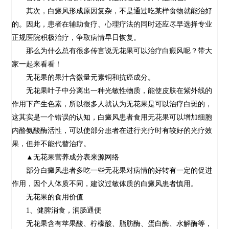
其次，白癜风形成原因复杂，不是通过吃某样食物就能治好
的。因此，患者在辅助食疗、心理疗法的同时还应尽早选择专业
正规医院积极治疗，争取病情早日恢复。
那么为什么总有很多传言说无花果可以治疗白癜风呢？带大
家一起来看看！
无花果的果汁含微量元素铜和抗癌成分。
无花果叶子中分离出一种光敏性物质，能使皮肤在紫外线的
作用下产生色素，所以很多人就认为无花果是可以治疗白斑的，
这其实是一个错误的认知，白癜风患者食用无花果可以增加细胞
内酪氨酸酶活性，可以使部分患者在进行光疗时有较好的光疗效
果，但并不能代替治疗。
▲无花果营养成分表来源网络
部分白癜风患者多吃一些无花果对病情的好转有一定的促进
作用，因个人体质不同，建议过敏体质的白癜风患者慎用。
无花果的食用价值
1、健脾消食，润肠通便
无花果含有苹果酸、柠檬酸、脂肪酶、蛋白酶、水解酶等，